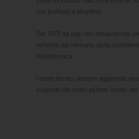
protezioni bordo macchina e carter, si
con profilato d’alluminio.
Dal 1972 ad oggi non abbiamo mai sm
richieste del mercato, dalla commerci
all’elettronica.
I nostri tecnici, sempre aggiornati, s
supporto dei nostri partner leader nel 