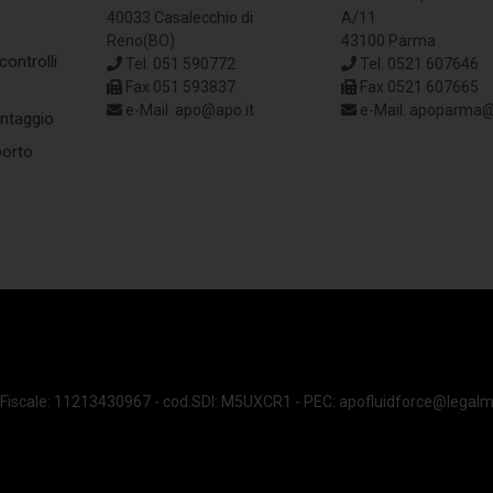
40033 Casalecchio di
A/11
Reno(BO)
43100 Parma
ontrolli
Tel. 051 590772
Tel. 0521 607646
Fax 051 593837
Fax 0521 607665
e-Mail: apo@apo.it
e-Mail: apoparma@
ntaggio
porto
.Fiscale: 11213430967
-
cod.SDI: M5UXCR1 - PEC: apofluidforce@legalmai