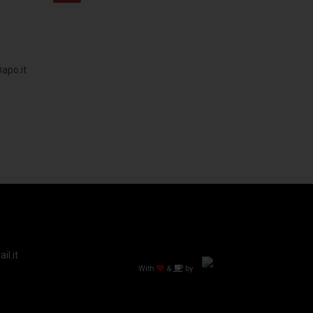
apo.it
l.it
With
&
by