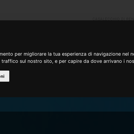
CASALECCHIO DI RE
051 590772
PARMA
0521 607646
mento per migliorare la tua esperienza di navigazione nel n
E
CHI SIAMO
PRODOTTI
PARTNER
CONTATTI
 traffico sul nostro sito, e per capire da dove arrivano i nost
oni