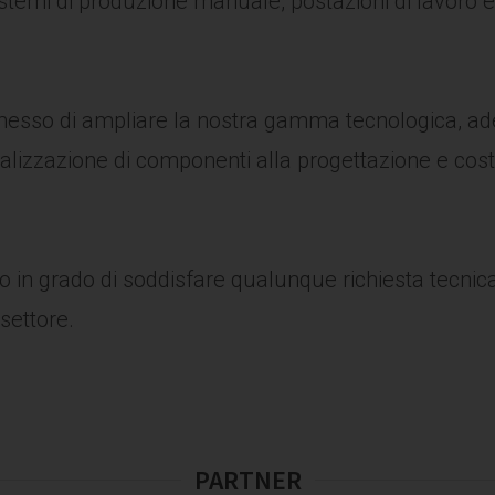
stemi di produzione manuale, postazioni di lavoro e
esso di ampliare la nostra gamma tecnologica, ad
alizzazione di componenti alla progettazione e cost
ono in grado di soddisfare qualunque richiesta tecnic
settore.
PARTNER