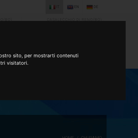
IT
EN
DE
NO(BO)
CASALECCHIO DI RENO(BO)
apo@apo.it
PARMA
apoparma@apo.it
ostro sito, per mostrarti contenuti
ri visitatori.
HOME
CHI SIAMO