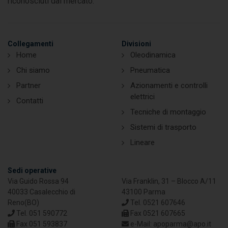
riconosciuti dal mercato.
Collegamenti
Divisioni
Home
Oleodinamica
Chi siamo
Pneumatica
Partner
Azionamenti e controlli
elettrici
Contatti
Tecniche di montaggio
Sistemi di trasporto
Lineare
Sedi operative
Via Guido Rossa 94
Via Franklin, 31 – Blocco A/11
40033 Casalecchio di
43100 Parma
Reno(BO)
Tel. 0521 607646
Tel. 051 590772
Fax 0521 607665
Fax 051 593837
e-Mail: apoparma@apo.it