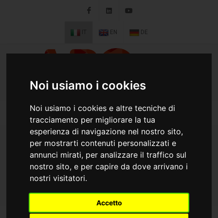
Facebook
LinkedIn
Youtube
IT
EN
DE
Noi usiamo i cookies
Noi usiamo i cookies e altre tecniche di
tracciamento per migliorare la tua
esperienza di navigazione nel nostro sito,
per mostrarti contenuti personalizzati e
A10VSO28DFR1 / 31R-VSA12N00
annunci mirati, per analizzare il traffico sul
nostro sito, e per capire da dove arrivano i
HOME
DIVISIONI
OLEODINAMICA
nostri visitatori.
POMPE A PISTONI ASSIALI A CILINDRATA VARIABILE
Accetto