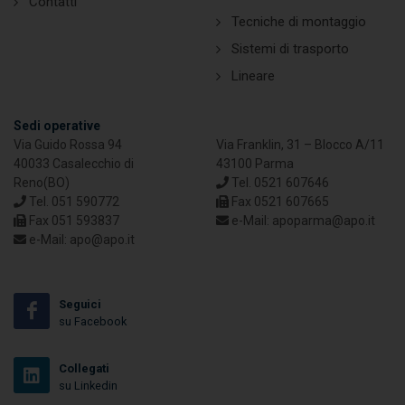
Contatti
Tecniche di montaggio
Sistemi di trasporto
Lineare
Sedi operative
Via Guido Rossa 94
Via Franklin, 31 – Blocco A/11
40033 Casalecchio di
43100 Parma
Reno(BO)
Tel. 0521 607646
Tel. 051 590772
Fax 0521 607665
Fax 051 593837
e-Mail: apoparma@apo.it
e-Mail: apo@apo.it
Seguici
su Facebook
Collegati
su Linkedin