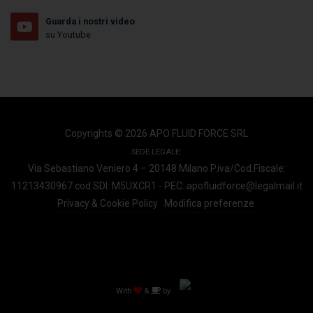
Guarda i nostri video
su Youtube
Copyrights © 2026 APO FLUID FORCE SRL
SEDE LEGALE:
Via Sebastiano Veniero 4 – 20148 Milano
P.iva/Cod.Fiscale:
11213430967
cod.SDI: M5UXCR1 - PEC: apofluidforce@legalmail.it
Privacy & Cookie Policy
Modifica preferenze
With
&
by